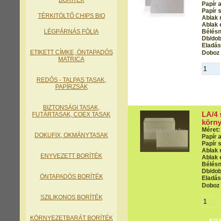
BORÍTÉK
Papír 
Papír s
TÉRKITÖLTŐ CHIPS BIO
Ablak 
Ablak 
LÉGPÁRNÁS FÓLIA
Bélés
Db/dob
Eladási
ETIKETT CÍMKE, ÖNTAPADÓS
Doboz 
MATRICA
REDŐS - TALPAS TASAK
,
PAPÍRZSÁK
BIZTONSÁGI TASAK,
LA/4 
FUTÁRTASAK, COEX TASAK
körny
Méret:
DOKUFIX, OKMÁNYTASAK
Papír 
Papír s
Ablak 
ENYVEZETT BORÍTÉK
Ablak 
Bélés
Db/dob
ÖNTAPADÓS BORÍTÉK
Eladási
Doboz 
SZILIKONOS BORÍTÉK
KÖRNYEZETBARÁT BORÍTÉK