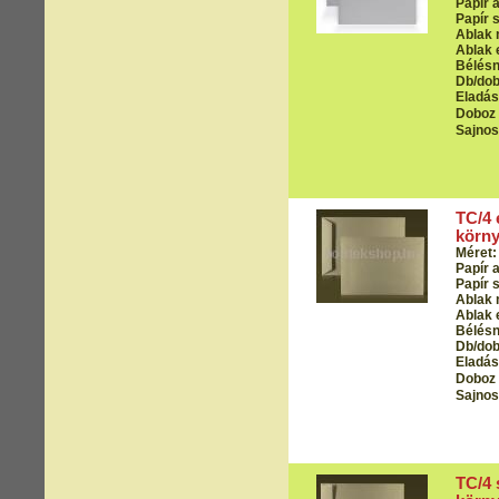
Papír 
Papír s
Ablak 
Ablak 
Bélés
Db/dob
Eladási
Doboz 
Sajnos
TC/4 
körny
Méret:
Papír 
Papír s
Ablak 
Ablak 
Bélés
Db/dob
Eladási
Doboz 
Sajnos
TC/4 