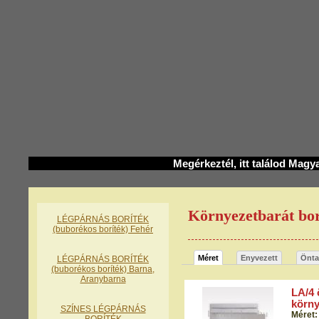
Megérkeztél, itt találod Magy
Környezetbarát bo
LÉGPÁRNÁS BORÍTÉK
(buborékos boríték) Fehér
Méret
Enyvezett
Önta
LÉGPÁRNÁS BORÍTÉK
(buborékos boríték) Barna,
Aranybarna
LA/4 
körny
SZÍNES LÉGPÁRNÁS
Méret: