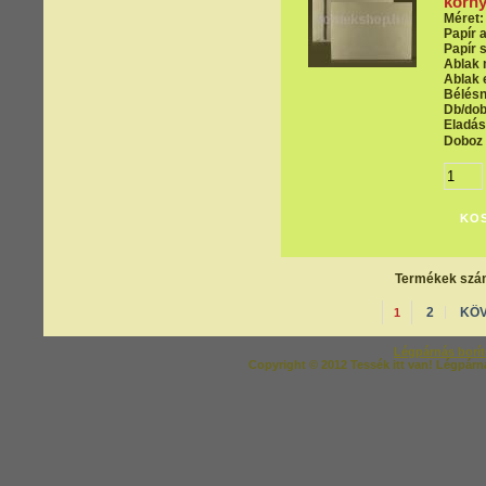
körny
Méret:
Papír 
Papír s
Ablak 
Ablak 
Bélés
Db/dob
Eladási
Doboz 
Termékek szám
2
KÖV
1
Légpárnás borí
Copyright © 2012 Tessék itt van! Légpárná