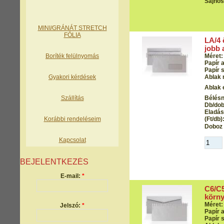
Sajnos
MINI/GRÁNÁT STRETCH
FÓLIA
LA/4
jobb 
Boríték felülnyomás
Méret:
Papír 
Papír s
Gyakori kérdések
Ablak 
Ablak 
Szállítás
Bélés
Db/dob
Eladási
Korábbi rendeléseim
(Ft/db)
Doboz 
Kapcsolat
BEJELENTKEZÉS
E-mail:
*
C6/C5
körny
Méret:
Jelszó:
*
Papír 
Papír s