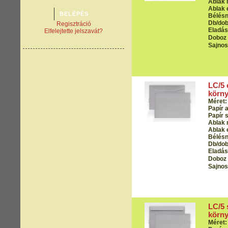
Ablak 
Ablak 
Bélés
Db/dob
Regisztráció
Eladási
Elfelejtette jelszavát?
Doboz 
Sajnos
LC/5 
körny
Méret:
Papír 
Papír s
Ablak 
Ablak 
Bélés
Db/dob
Eladási
Doboz 
Sajnos
LC/5 
körny
Méret: