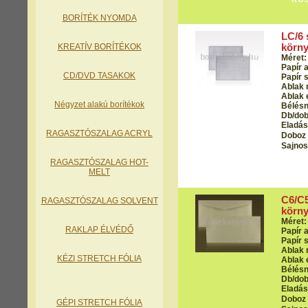
BORÍTÉK NYOMDA
LC/6 
KREATÍV BORÍTÉKOK
körny
Méret:
Papír 
CD/DVD TASAKOK
Papír s
Ablak 
Ablak 
Négyzet alakú borítékok
Bélés
Db/dob
Eladási
RAGASZTÓSZALAG ACRYL
Doboz 
Sajnos
RAGASZTÓSZALAG HOT-
MELT
C6/C5
RAGASZTÓSZALAG SOLVENT
körny
Méret:
RAKLAP ÉLVÉDŐ
Papír 
Papír s
Ablak 
KÉZI STRETCH FÓLIA
Ablak 
Bélés
Db/dob
Eladási
Doboz 
GÉPI STRETCH FÓLIA