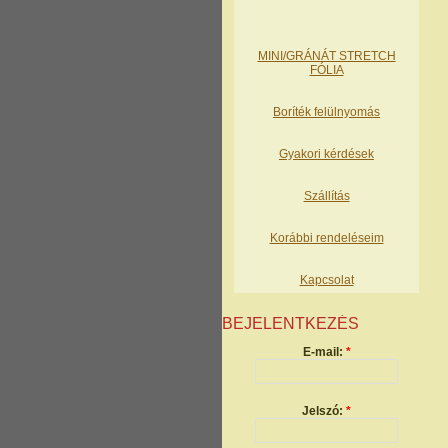
MINI/GRÁNÁT STRETCH
FÓLIA
Boríték felülnyomás
Gyakori kérdések
Szállítás
Korábbi rendeléseim
Kapcsolat
BEJELENTKEZÉS
E-mail:
*
Jelszó:
*