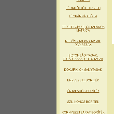
BORÍTÉK
TÉRKITÖLTŐ CHIPS BIO
LÉGPÁRNÁS FÓLIA
ETIKETT CÍMKE, ÖNTAPADÓS
MATRICA
REDŐS - TALPAS TASAK
,
PAPÍRZSÁK
BIZTONSÁGI TASAK,
FUTÁRTASAK, COEX TASAK
DOKUFIX, OKMÁNYTASAK
ENYVEZETT BORÍTÉK
ÖNTAPADÓS BORÍTÉK
SZILIKONOS BORÍTÉK
KÖRNYEZETBARÁT BORÍTÉK