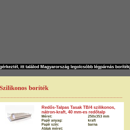
érkeztél, itt találod Magyarország legolcsóbb légpárnás borítékj
Szilikonos boríték
Redős-Talpas Tasak TB/4 szilikonos,
nátron-kraft, 40 mm-es redőtalp
Méret:
250x353 mm
Papír anyag:
kraft
Papír szín:
barna
Ablak méret: