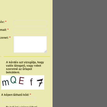
év:
*
mail:
*
zenet:
*
A kérdés azt vizsgálja, hogy
valós látogató, vagy robot
szeretné az űrlapot
beküldeni.
A képen látható kód:
*
Be kell írni a képen látható