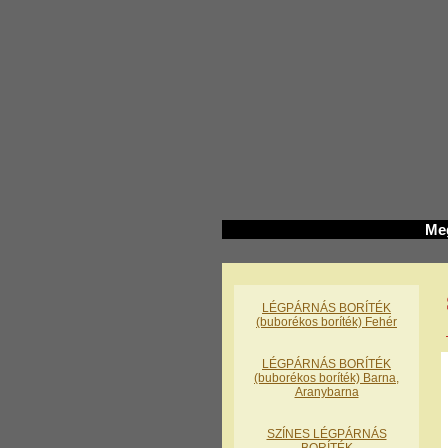
Meg
LÉGPÁRNÁS BORÍTÉK
(buborékos boríték) Fehér
LÉGPÁRNÁS BORÍTÉK
(buborékos boríték) Barna,
Aranybarna
SZÍNES LÉGPÁRNÁS