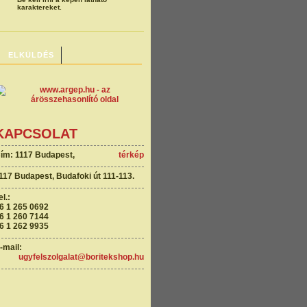
karaktereket.
KAPCSOLAT
ím: 1117 Budapest,
térkép
117 Budapest, Budafoki út 111-113.
el.:
6 1 265 0692
6 1 260 7144
6 1 262 9935
-mail:
ugyfelszolgalat@boritekshop.hu