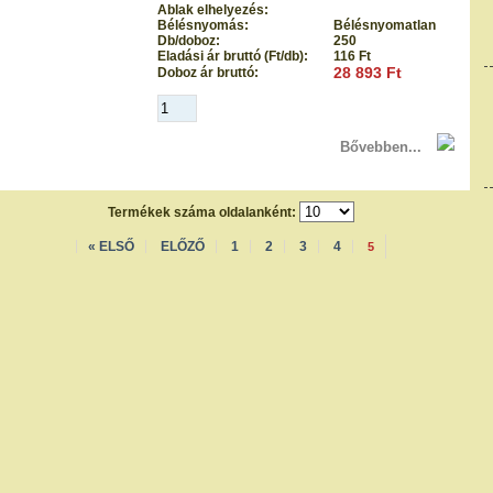
Ablak elhelyezés:
Bélésnyomás:
Bélésnyomatlan
Db/doboz:
250
Eladási ár bruttó (Ft/db):
116 Ft
28 893 Ft
Doboz ár bruttó:
Bővebben...
Termékek száma oldalanként:
« ELSŐ
ELŐZŐ
1
2
3
4
5