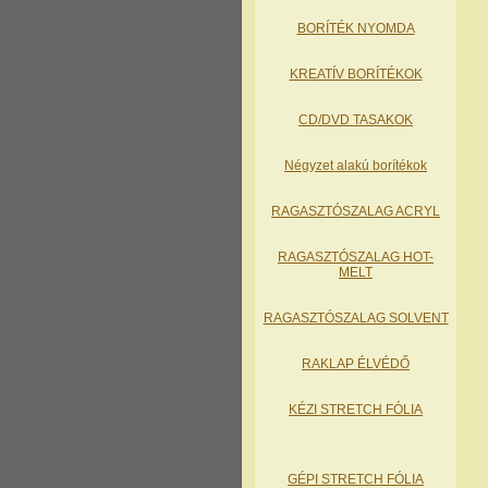
BORÍTÉK NYOMDA
KREATÍV BORÍTÉKOK
CD/DVD TASAKOK
Négyzet alakú borítékok
RAGASZTÓSZALAG ACRYL
RAGASZTÓSZALAG HOT-
MELT
RAGASZTÓSZALAG SOLVENT
RAKLAP ÉLVÉDŐ
KÉZI STRETCH FÓLIA
GÉPI STRETCH FÓLIA