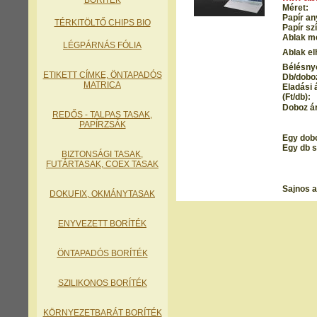
BORÍTÉK
Méret:
Papír an
TÉRKITÖLTŐ CHIPS BIO
Papír sz
Ablak m
LÉGPÁRNÁS FÓLIA
Ablak el
Bélésny
ETIKETT CÍMKE, ÖNTAPADÓS
Db/dobo
MATRICA
Eladási 
(Ft/db):
Doboz ár
REDŐS - TALPAS TASAK
,
PAPÍRZSÁK
Egy dobo
Egy db s
BIZTONSÁGI TASAK,
FUTÁRTASAK, COEX TASAK
Sajnos a
DOKUFIX, OKMÁNYTASAK
ENYVEZETT BORÍTÉK
ÖNTAPADÓS BORÍTÉK
SZILIKONOS BORÍTÉK
KÖRNYEZETBARÁT BORÍTÉK