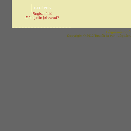
Regisztráció
Elfelejtette jelszavát?
Légpárnás borí
Copyright © 2012 Tessék itt van! Légpárná