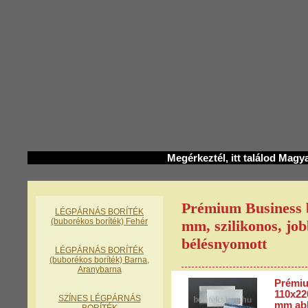
Megérkeztél, itt találod Magy
Prémium Business 
LÉGPÁRNÁS BORÍTÉK
(buborékos boríték) Fehér
mm, szilikonos, jo
bélésnyomott
LÉGPÁRNÁS BORÍTÉK
(buborékos boríték) Barna,
Aranybarna
Prémiu
110x22
SZÍNES LÉGPÁRNÁS
mm abl