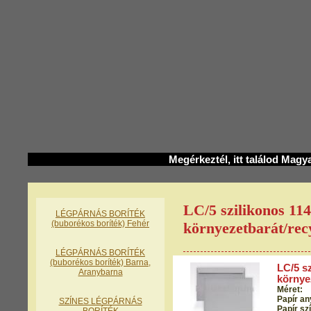
Megérkeztél, itt találod Magy
LC/5 szilikonos 11
LÉGPÁRNÁS BORÍTÉK
(buborékos boríték) Fehér
környezetbarát/rec
LÉGPÁRNÁS BORÍTÉK
(buborékos boríték) Barna,
LC/5 s
Aranybarna
környe
Méret:
Papír an
SZÍNES LÉGPÁRNÁS
Papír sz