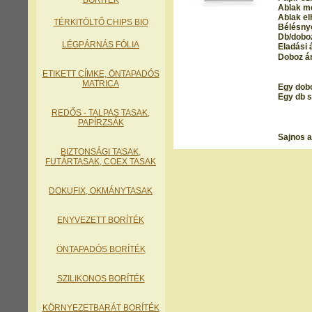
BORÍTÉK
Ablak m
Ablak el
TÉRKITÖLTŐ CHIPS BIO
Bélésny
Db/dobo
LÉGPÁRNÁS FÓLIA
Eladási á
Doboz ár
ETIKETT CÍMKE, ÖNTAPADÓS
MATRICA
Egy dobo
Egy db s
REDŐS - TALPAS TASAK
,
PAPÍRZSÁK
Sajnos a
BIZTONSÁGI TASAK,
FUTÁRTASAK, COEX TASAK
DOKUFIX, OKMÁNYTASAK
ENYVEZETT BORÍTÉK
ÖNTAPADÓS BORÍTÉK
SZILIKONOS BORÍTÉK
KÖRNYEZETBARÁT BORÍTÉK