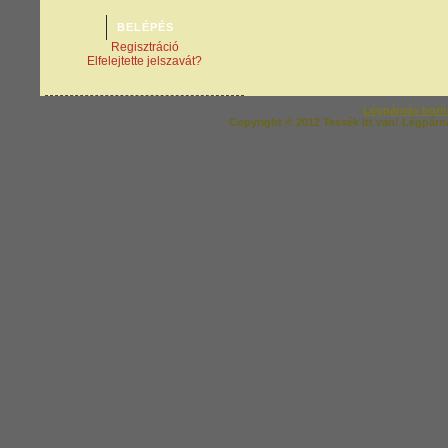
Regisztráció
Elfelejtette jelszavát?
Légpárnás borí
Copyright © 2012 Tessék itt van! Légpárná